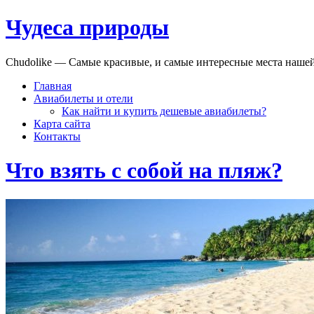
Чудеса природы
Chudolike — Cамые красивые, и самые интересные места наше
Главная
Авиабилеты и отели
Как найти и купить дешевые авиабилеты?
Карта сайта
Контакты
Что взять с собой на пляж?