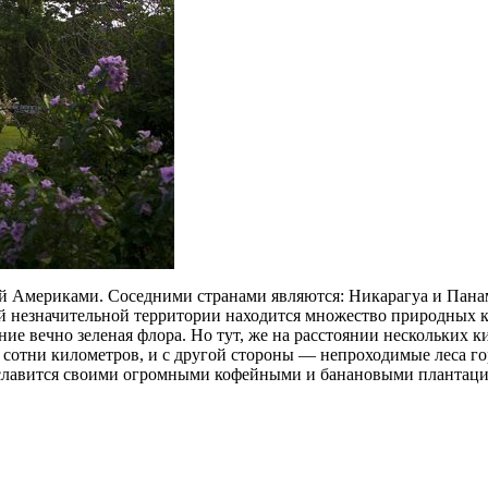
 Америками. Соседними странами являются: Никарагуа и Панама
кой незначительной территории находится множество природных 
ние вечно зеленая флора. Но тут, же на расстоянии нескольких к
 на сотни километров, и с другой стороны — непроходимые леса 
 славится своими огромными кофейными и банановыми плантац