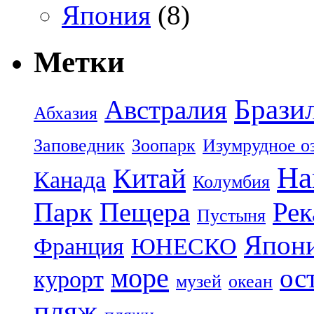
Япония
(8)
Метки
Брази
Австралия
Абхазия
Заповедник
Зоопарк
Изумрудное о
На
Китай
Канада
Колумбия
Парк
Пещера
Рек
Пустыня
Япон
Франция
ЮНЕСКО
море
ос
курорт
музей
океан
пляж