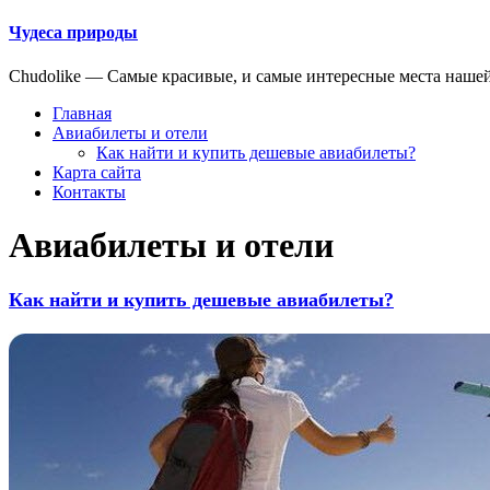
Чудеса природы
Chudolike — Cамые красивые, и самые интересные места наше
Главная
Авиабилеты и отели
Как найти и купить дешевые авиабилеты?
Карта сайта
Контакты
Авиабилеты и отели
Как найти и купить дешевые авиабилеты?