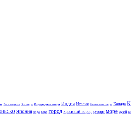
К
Индия
Италия
Канада
ия
Заповедник
Зоопарк
Изумрудное озеро
Каменные шары
город
море
Япония
ЮНЕСКО
красивый город
курорт
вода
гора
музей
о