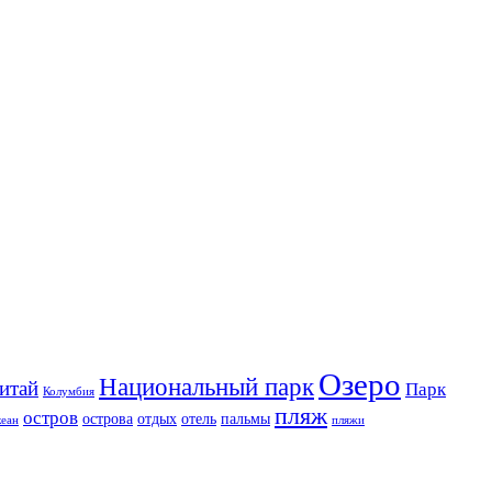
Озеро
Национальный парк
итай
Парк
Колумбия
пляж
остров
острова
отдых
отель
пальмы
кеан
пляжи