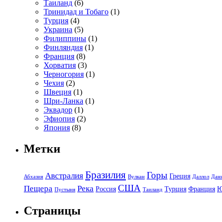
Таиланд
(6)
Тринидад и Тобаго
(1)
Турция
(4)
Украина
(5)
Филиппины
(1)
Финляндия
(1)
Франция
(8)
Хорватия
(3)
Черногория
(1)
Чехия
(2)
Швеция
(1)
Шри-Ланка
(1)
Эквадор
(1)
Эфиопия
(2)
Япония
(8)
Метки
Бразилия
Горы
Австралия
Греция
Абхазия
Вулкан
Даллол
Дан
США
Пещера
Река
Россия
Турция
Франция
Пустыня
Таиланд
Страницы