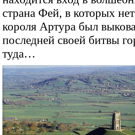
страна Фей, в которых не
короля Артура был выкова
последней своей битвы го
туда…