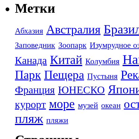
Метки
Брази
Австралия
Абхазия
Заповедник
Зоопарк
Изумрудное о
На
Китай
Канада
Колумбия
Парк
Пещера
Рек
Пустыня
Япон
Франция
ЮНЕСКО
море
ос
курорт
музей
океан
пляж
пляжи