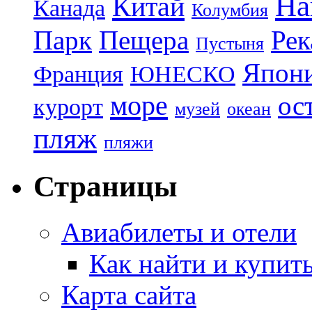
На
Китай
Канада
Колумбия
Парк
Пещера
Рек
Пустыня
Япон
Франция
ЮНЕСКО
море
ос
курорт
музей
океан
пляж
пляжи
Страницы
Авиабилеты и отели
Как найти и купит
Карта сайта