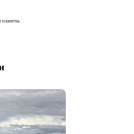
й планеты.
и