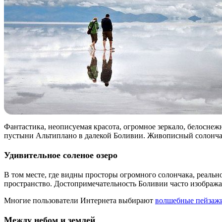
Фантастика, неописуемая красота, огромное зеркало, белосне
пустыни Альтиплано в далекой Боливии. Живописный солончак
Удивительное соленое озеро
В том месте, где видны просторы огромного солончака, реально
пространство. Достопримечательность Боливии часто изобража
Многие пользователи Интернета выбирают
волшебные пейзаж
Между небом и землей