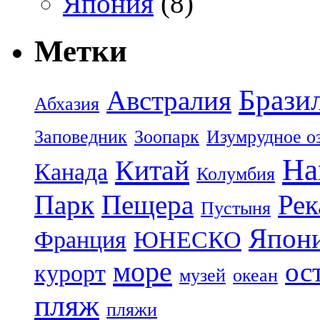
Япония
(8)
Метки
Брази
Австралия
Абхазия
Заповедник
Зоопарк
Изумрудное о
На
Китай
Канада
Колумбия
Парк
Пещера
Рек
Пустыня
Япон
Франция
ЮНЕСКО
море
ос
курорт
музей
океан
пляж
пляжи