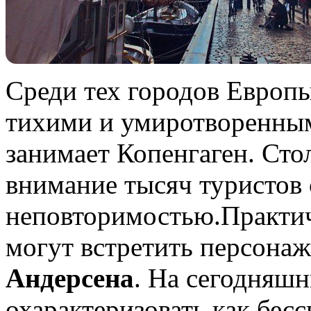
Среди тех городов Европы
тихими и умиротворенным
занимает Копенгаген.
Сто
внимание тысяч туристов
неповторимостью.Практич
могут встретить персонаж
Андерсена
. На сегодняш
охарактеризовать как бес