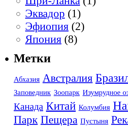
Шри-Ланка
(1)
Эквадор
(1)
Эфиопия
(2)
Япония
(8)
Метки
Брази
Австралия
Абхазия
Заповедник
Зоопарк
Изумрудное о
На
Китай
Канада
Колумбия
Парк
Пещера
Рек
Пустыня