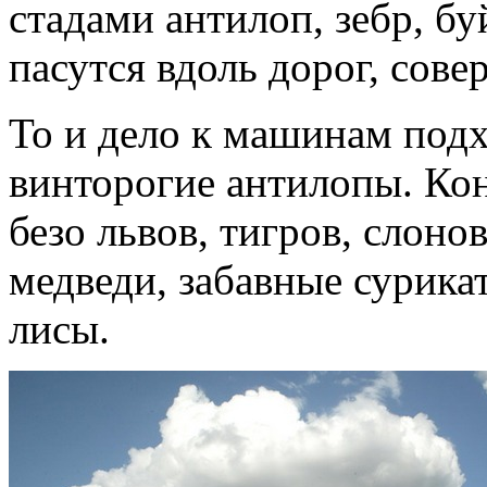
стадами антилоп, зебр, б
пасутся вдоль дорог, сове
То и дело к машинам под
винторогие антилопы. Кон
безо львов, тигров, слоно
медведи, забавные сурика
лисы.