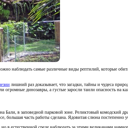
можно наблюдать самые различные виды рептилий, которые обит
езии
лишний раз доказывает, что загадки, тайны и чудеса прир
али огромные динозавры, а густые заросли таили опасность на ка
на Бали, в заповедной парковой зоне. Реликтовый комодский др
се, большая часть работы сделана. Ядовитая слюна постепенно уб
 но в естественной среде наблюдать за этими великанами намног