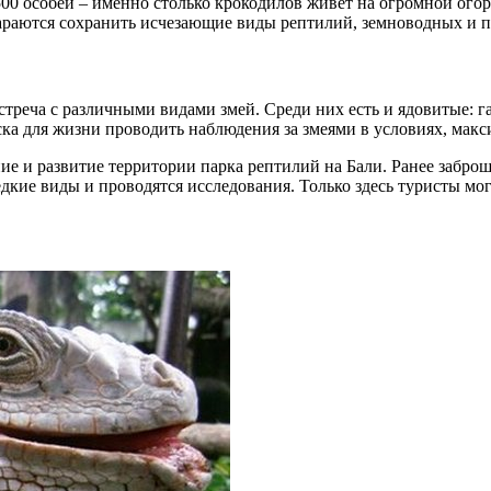
500 особей – именно столько крокодилов живет на огромной ого
араются сохранить исчезающие виды рептилий, земноводных и 
 встреча с различными видами змей. Среди них есть и ядовитые: 
иска для жизни проводить наблюдения за змеями в условиях, ма
ие и развитие территории парка рептилий на Бали. Ранее забр
едкие виды и проводятся исследования. Только здесь туристы м