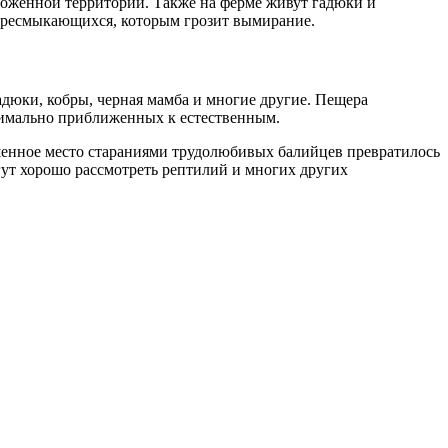
роженной территории. Также на ферме живут гадюки и
пресмыкающихся, которым грозит вымирание.
гадюки, кобры, черная мамба и многие другие. Пещера
ксимально приближенных к естественным.
ошенное место стараниями трудолюбивых балийцев превратилось
огут хорошо рассмотреть рептилий и многих других