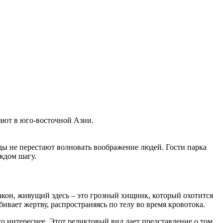
ают в юго-восточной Азии.
оды не перестают волновать воображение людей. Гости парка
ждом шагу.
акон, живущий здесь – это грозный хищник, который охотится
ивает жертву, распространяясь по телу во время кровотока.
о интереснее. Этот реликтовый вид дает представление о том,