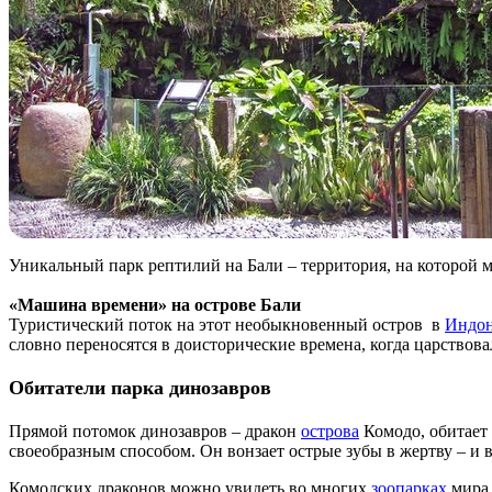
Уникальный парк рептилий на Бали – территория, на которой 
«Машина времени» на острове Бали
Туристический поток на этот необыкновенный остров в
Индон
словно переносятся в доисторические времена, когда царствов
Обитатели парка динозавров
Прямой потомок динозавров – дракон
острова
Комодо, обитает 
своеобразным способом. Он вонзает острые зубы в жертву – и в
Комодских драконов можно увидеть во многих
зоопарках
мира,