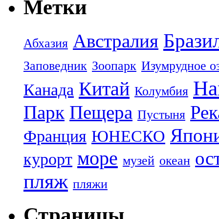
Метки
Брази
Австралия
Абхазия
Заповедник
Зоопарк
Изумрудное о
На
Китай
Канада
Колумбия
Парк
Пещера
Рек
Пустыня
Япон
Франция
ЮНЕСКО
море
ос
курорт
музей
океан
пляж
пляжи
Страницы