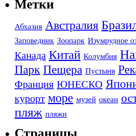
Метки
Брази
Австралия
Абхазия
Заповедник
Зоопарк
Изумрудное о
На
Китай
Канада
Колумбия
Парк
Пещера
Рек
Пустыня
Япон
Франция
ЮНЕСКО
море
ос
курорт
музей
океан
пляж
пляжи
Страницы