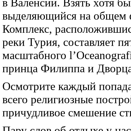
в Валенсии. Взять хотя б
выделяющийся на общем ф
Комплекс, расположившис
реки Турия, составляет пя
масштабного l’Oceanografi
принца Филиппа и Дворца
Осмотрите каждый попад
всего религиозные постро
причудливое смешение ст
Пару слов об отдыхе у на