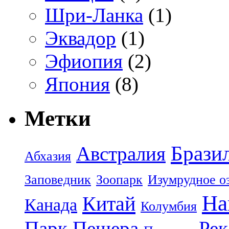
Шри-Ланка
(1)
Эквадор
(1)
Эфиопия
(2)
Япония
(8)
Метки
Брази
Австралия
Абхазия
Заповедник
Зоопарк
Изумрудное о
На
Китай
Канада
Колумбия
Парк
Пещера
Рек