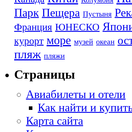
Парк
Пещера
Рек
Пустыня
Япон
Франция
ЮНЕСКО
море
ос
курорт
музей
океан
пляж
пляжи
Страницы
Авиабилеты и отели
Как найти и купит
Карта сайта