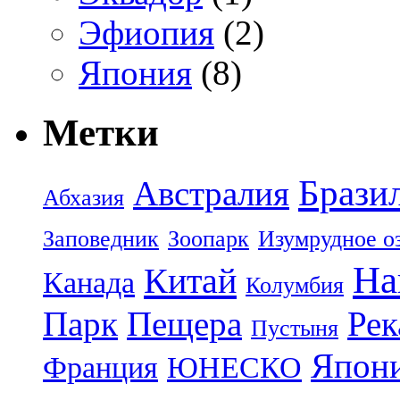
Эфиопия
(2)
Япония
(8)
Метки
Брази
Австралия
Абхазия
Заповедник
Зоопарк
Изумрудное о
На
Китай
Канада
Колумбия
Парк
Пещера
Рек
Пустыня
Япон
Франция
ЮНЕСКО