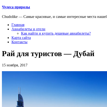
Чудеса природы
Chudolike — Cамые красивые, и самые интересные места наше
Главная
Авиабилеты и отели
Как найти и купить дешевые авиабилеты?
Карта сайта
Контакты
Рай для туристов — Дубай
15 ноября, 2017