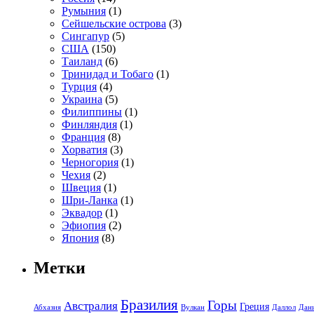
Румыния
(1)
Сейшельские острова
(3)
Сингапур
(5)
США
(150)
Таиланд
(6)
Тринидад и Тобаго
(1)
Турция
(4)
Украина
(5)
Филиппины
(1)
Финляндия
(1)
Франция
(8)
Хорватия
(3)
Черногория
(1)
Чехия
(2)
Швеция
(1)
Шри-Ланка
(1)
Эквадор
(1)
Эфиопия
(2)
Япония
(8)
Метки
Бразилия
Горы
Австралия
Греция
Абхазия
Вулкан
Даллол
Дан