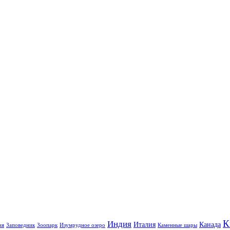
К
Индия
Италия
Канада
ия
Заповедник
Зоопарк
Изумрудное озеро
Каменные шары