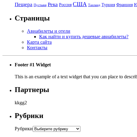
США
Пещера
Река
Россия
Турция
Франция
Пустыня
Таиланд
Страницы
Авиабилеты и отели
Как найти и купить дешевые авиабилеты?
Карта сайта
Контакты
Footer #1 Widget
This is an example of a text widget that you can place to describ
Партнеры
kkgg2
Рубрики
Рубрики