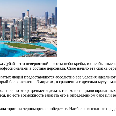
ка Дубай – это невероятной высоты небоскребы, их необычные 
ессионалами в составе персонала. Свое начало эта сказка берет
атых людей предоставляются абсолютно все условия идеального
орый более лоялен в Эмиратах, в сравнении с другими мусульма
льное, но это разрешается делать только в специализированных 
тся, но есть возможность заказать его в определенном баре или
в санатории на черноморское побережье. Наиболее выгодные пре