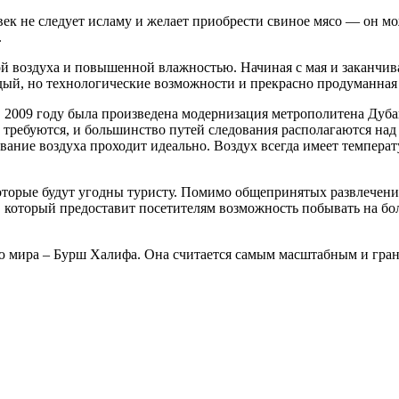
век не следует исламу и желает приобрести свиное мясо — он мо
.
ой воздуха и повышенной влажностью. Начиная с мая и заканчив
дый, но технологические возможности и прекрасно продуманная
 2009 году была произведена модернизация метрополитена Дубай
требуются, и большинство путей следования располагаются над 
ние воздуха проходит идеально. Воздух всегда имеет температу
оторые будут угодны туристу. Помимо общепринятых развлечени
, который предоставит посетителям возможность побывать на бо
 мира – Бурш Халифа. Она считается самым масштабным и гран