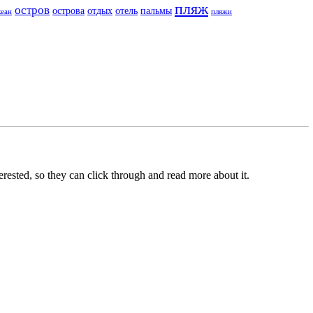
пляж
остров
острова
отдых
отель
пальмы
кеан
пляжи
terested, so they can click through and read more about it.