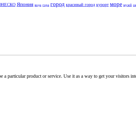
город
море
Япония
ЮНЕСКО
красивый город
курорт
вода
гора
музей
о
e a particular product or service. Use it as a way to get your visitors in