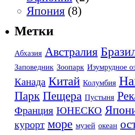
Япония
(8)
Метки
Брази
Австралия
Абхазия
Заповедник
Зоопарк
Изумрудное о
На
Китай
Канада
Колумбия
Парк
Пещера
Рек
Пустыня
Япон
Франция
ЮНЕСКО
море
ос
курорт
музей
океан