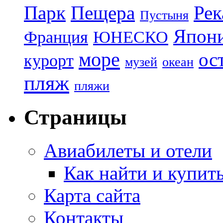
Парк
Пещера
Рек
Пустыня
Япон
Франция
ЮНЕСКО
море
ос
курорт
музей
океан
пляж
пляжи
Страницы
Авиабилеты и отели
Как найти и купит
Карта сайта
Контакты