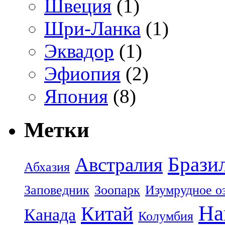
Швеция
(1)
Шри-Ланка
(1)
Эквадор
(1)
Эфиопия
(2)
Япония
(8)
Метки
Брази
Австралия
Абхазия
Заповедник
Зоопарк
Изумрудное о
На
Китай
Канада
Колумбия