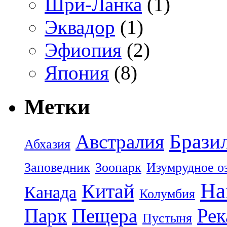
Шри-Ланка
(1)
Эквадор
(1)
Эфиопия
(2)
Япония
(8)
Метки
Брази
Австралия
Абхазия
Заповедник
Зоопарк
Изумрудное о
На
Китай
Канада
Колумбия
Парк
Пещера
Рек
Пустыня