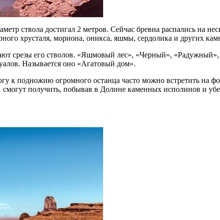
аметр ствола достигал 2 метров. Сейчас бревна распались на не
рного хрусталя, мориона, оникса, яшмы, сердолика и других кам
кают срезы его стволов. «Яшмовый лес», «Черный», «Радужный»,
уалов. Называется оно «Агатовый дом».
у к подножию огромного останца часто можно встретить на фот
смогут получить, побывав в Долине каменных исполинов и убед