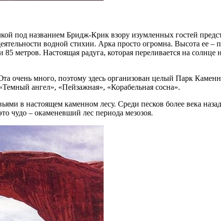
кой под названием Бридж-Крик взору изумленных гостей предст
 деятельности водной стихии. Арка просто огромна. Высота ее – 
и 85 метров. Настоящая радуга, которая переливается на солнце
 Юта очень много, поэтому здесь организован целый Парк Камен
«Темный ангел», «Пейзажная», «Корабельная сосна».
ьями в настоящем каменном лесу. Среди песков более века назад
это чудо – окаменевший лес периода мезозоя.