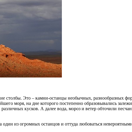
 столбы. Это – камни-останцы необычных, разнообразных форм,
ейшего моря, на дне которого постепенно образовывались залежи
и различных кусков. А далее вода, мороз и ветер обточили песч
а один из огромных останцов и оттуда любоваться невероятным