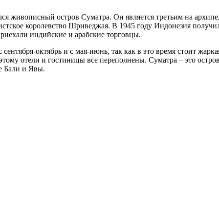
я живописный остров Суматра. Он является третьим на архипел
дистское королевство Шриведжая.
В 1945 году Индонезия получила
 приехали индийские и арабские торговцы.
сентября-октябрь и с мая-июнь, так как в это время стоит жарка
этому отели и гостиницы все переполнены. Суматра – это остро
е Бали и Явы.