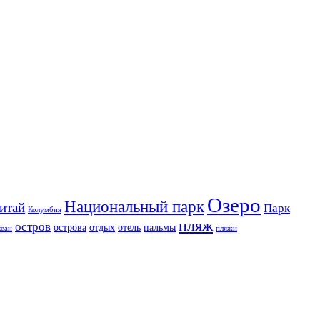
Озеро
Национальный парк
итай
Парк
Колумбия
пляж
остров
острова
отдых
отель
пальмы
кеан
пляжи