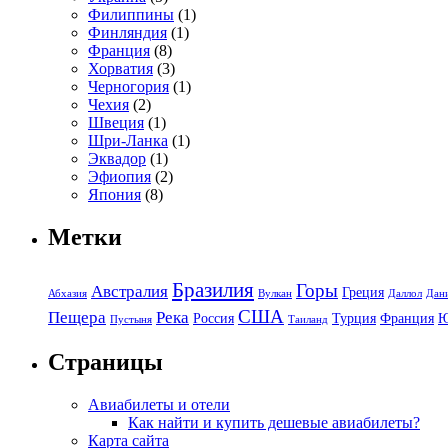
Филиппины
(1)
Финляндия
(1)
Франция
(8)
Хорватия
(3)
Черногория
(1)
Чехия
(2)
Швеция
(1)
Шри-Ланка
(1)
Эквадор
(1)
Эфиопия
(2)
Япония
(8)
Метки
Бразилия
Горы
Австралия
Греция
Абхазия
Вулкан
Даллол
Дан
США
Пещера
Река
Россия
Турция
Франция
Пустыня
Таиланд
Страницы
Авиабилеты и отели
Как найти и купить дешевые авиабилеты?
Карта сайта