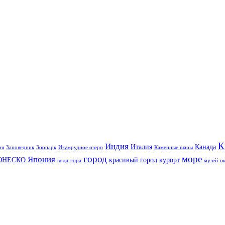
К
Индия
Италия
Канада
ия
Заповедник
Зоопарк
Изумрудное озеро
Каменные шары
город
море
Япония
ЮНЕСКО
красивый город
курорт
вода
гора
музей
о