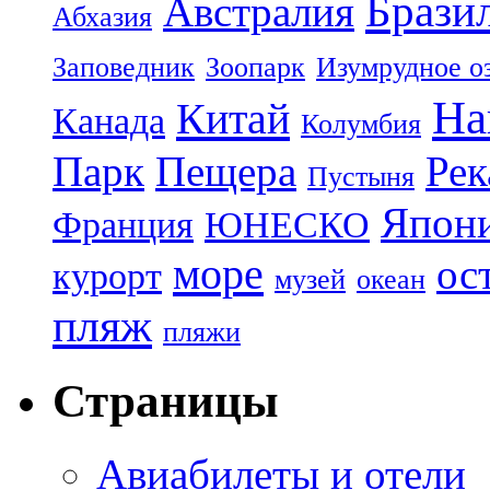
Брази
Австралия
Абхазия
Заповедник
Зоопарк
Изумрудное о
На
Китай
Канада
Колумбия
Парк
Пещера
Рек
Пустыня
Япон
Франция
ЮНЕСКО
море
ос
курорт
музей
океан
пляж
пляжи
Страницы
Авиабилеты и отели