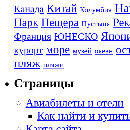
На
Китай
Канада
Колумбия
Парк
Пещера
Рек
Пустыня
Япон
Франция
ЮНЕСКО
море
ос
курорт
музей
океан
пляж
пляжи
Страницы
Авиабилеты и отели
Как найти и купит
Карта сайта