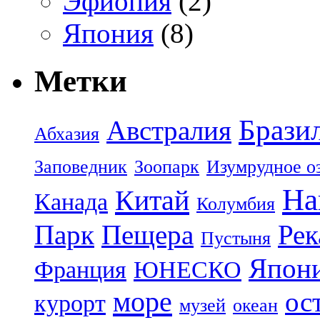
Эфиопия
(2)
Япония
(8)
Метки
Брази
Австралия
Абхазия
Заповедник
Зоопарк
Изумрудное о
На
Китай
Канада
Колумбия
Парк
Пещера
Рек
Пустыня
Япон
Франция
ЮНЕСКО
море
ос
курорт
музей
океан