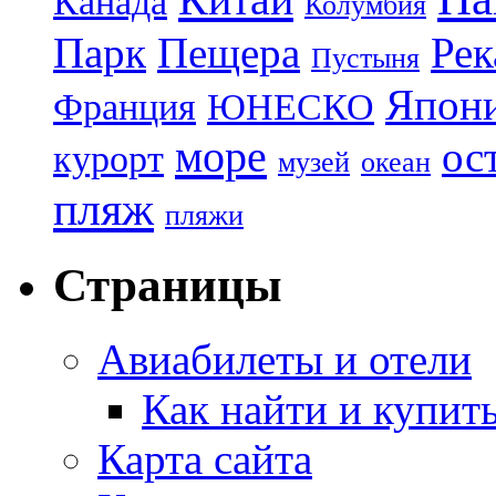
Канада
Колумбия
Парк
Пещера
Рек
Пустыня
Япон
Франция
ЮНЕСКО
море
ос
курорт
музей
океан
пляж
пляжи
Страницы
Авиабилеты и отели
Как найти и купит
Карта сайта