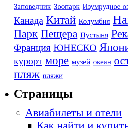
Заповедник
Зоопарк
Изумрудное о
На
Китай
Канада
Колумбия
Парк
Пещера
Рек
Пустыня
Япон
Франция
ЮНЕСКО
море
ос
курорт
музей
океан
пляж
пляжи
Страницы
Авиабилеты и отели
Как найти и купит